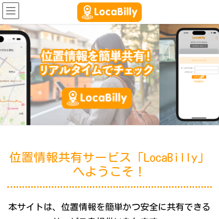
コ
ナ
ン
ビ
テ
ゲ
ン
ー
ツ
シ
へ
ョ
ス
ン
キ
に
Previous
Next
ッ
移
プ
動
位置情報共有サービス「LocaBilly」
へようこそ！
本サイトは、位置情報を簡単かつ安全に共有できる